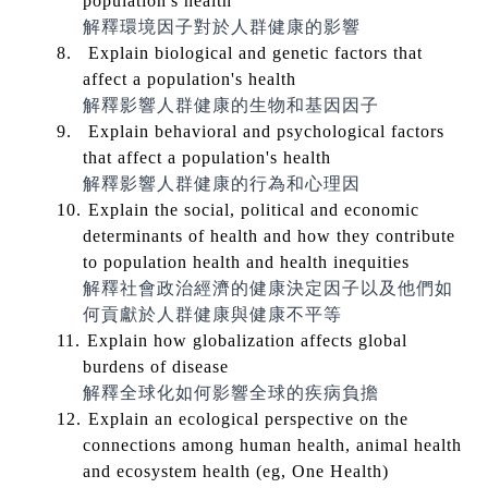
population's health
解釋環境因子對於人群健康的影響
8.
Explain biological and genetic factors that
affect a population's health
解釋影響人群健康的生物和基因因子
9.
Explain behavioral and psychological factors
that affect a population's health
解釋影響人群健康的行為和心理因
10.
Explain the social, political and economic
determinants of health and how they contribute
to population health and health inequities
解釋社會政治經濟的健康決定因子以及他們如
何貢獻於人群健康與健康
不平等
11.
Explain how globalization affects global
burdens of disease
解釋全球化如何影響全球的疾病負擔
12.
Explain an ecological perspective on the
connections among human health, animal health
and ecosystem health (eg, One Health)